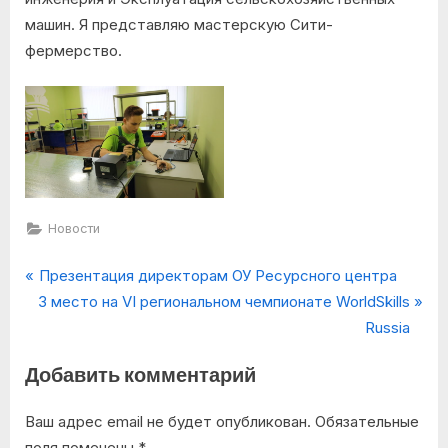
машин. Я представляю мастерскую Сити-
фермерство.
Новости
P
Навигация
Презентация директорам ОУ Ресурсного центра
N
r
3 место на VI региональном чемпионате WorldSkills
по
e
e
Russia
x
v
записям
Добавить комментарий
t
i
P
o
Ваш адрес email не будет опубликован.
Обязательные
o
u
поля помечены
*