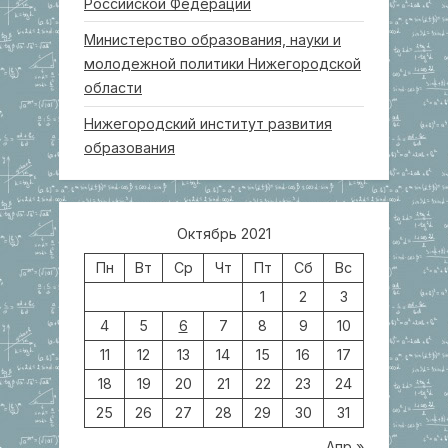
Российской Федерации
Министерство образования, науки и
молодежной политики Нижегородской
области
Нижегородский институт развития
образования
Октябрь 2021
Пн
Вт
Ср
Чт
Пт
Сб
Вс
1
2
3
4
5
6
7
8
9
10
11
12
13
14
15
16
17
18
19
20
21
22
23
24
25
26
27
28
29
30
31
Апр »