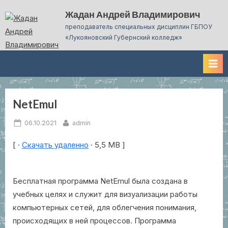
Skip
Жадан Андрей Владимирович
to
преподаватель специальных дисциплин ГБПОУ
content
«Лукояновский Губернский колледж»
NetEmul
Месяц:
Posted
By
06.10.2021
admin
Октябрь
on
[ ·
Скачать удаленно
· 5,5 MB ]
2021
Бесплатная программа NetEmul была создана в
учебных целях и служит для визуализации работы
компьютерных сетей, для облегчения понимания,
происходящих в ней процессов. Программа